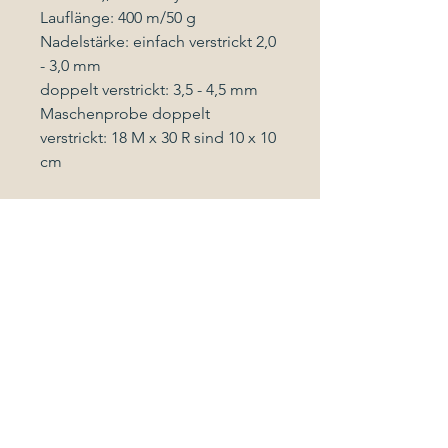
Lauflänge: 400 m/50 g
Nadelstärke: einfach verstrickt 2,0
- 3,0 mm
doppelt verstrickt: 3,5 - 4,5 mm
Maschenprobe doppelt
verstrickt: 18 M x 30 R sind 10 x 10
cm
Pflegeanleitung
Maschinenwäsche im
Wollwaschprogramm mit
Wollwaschmittel bis max. 30 Grad
Celsius
oder Handwäsche
Follow