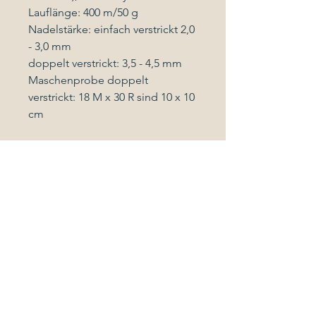
Lauflänge: 400 m/50 g
Nadelstärke: einfach verstrickt 2,0
- 3,0 mm
doppelt verstrickt: 3,5 - 4,5 mm
Maschenprobe doppelt
verstrickt: 18 M x 30 R sind 10 x 10
cm
Pflegeanleitung
Maschinenwäsche im
Wollwaschprogramm mit
Wollwaschmittel bis max. 30 Grad
Celsius
oder Handwäsche
Follow