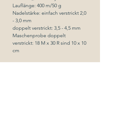
Lauflänge: 400 m/50 g
Nadelstärke: einfach verstrickt 2,0
- 3,0 mm
doppelt verstrickt: 3,5 - 4,5 mm
Maschenprobe doppelt
verstrickt: 18 M x 30 R sind 10 x 10
cm
Pflegeanleitung
Maschinenwäsche im
Wollwaschprogramm mit
Wollwaschmittel bis max. 30 Grad
Celsius
oder Handwäsche
Follow