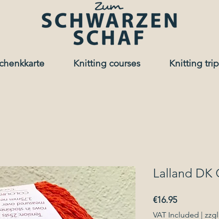
chenkkarte
Knitting courses
Knitting trip
Lalland DK 
Price
€16.95
VAT Included
|
zzgl