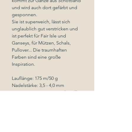
kommt zur Gänze aus Schottland
und wird auch dort gefärbt und
gesponnen.
Sie ist superweich, lässt sich
unglaublich gut verstricken und
ist perfekt für Fair Isle und
Ganseys, für Mützen, Schals,
Pullover... Die traumhaften
Farben sind eine große
Inspiration.
Lauflänge: 175 m/50 g
Nadelstärke: 3,5 - 4,0 mm
Zusammensetzung: 100 % Wolle
Pflegehinweis
Handwäsche mit Wollwaschmittel